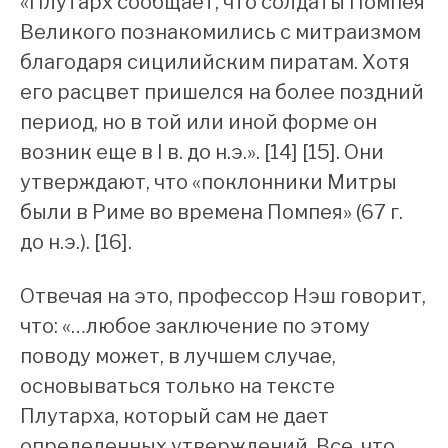
«Плутарх сообщает, что солдаты Помпея
Великого познакомились с митраизмом
благодаря сицилийским пиратам. Хотя
его расцвет пришелся на более поздний
период, но в той или иной форме он
возник еще в I в. до н.э.». [14] [15]. Они
утверждают, что «поклонники Митры
были в Риме во времена Помпея» (67 г.
до н.э.). [16].
Отвечая на это, профессор Нэш говорит,
что: «…любое заключение по этому
поводу может, в лучшем случае,
основываться только на тексте
Плутарха, который сам не дает
определенных утверждений. Все, что