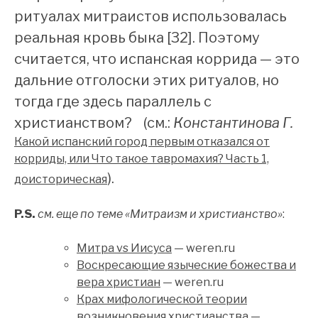
ритуалах митраистов использовалась
реальная кровь быка [32]. Поэтому
считается, что испанская коррида — это
дальние отголоски этих ритуалов, но
тогда где здесь параллель с
христианством? (см.:
Константинова Г.
Какой испанский город первым отказался от
корриды, или Что такое тавромахия? Часть 1,
).
доисторическая
P.S.
см. еще по теме «Митраизм и христианство»
:
Митра vs Иисуса
— weren.ru
Воскресающие языческие божества и
вера христиан
— weren.ru
Крах мифологической теории
возникновения христианства
—