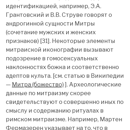
идентификацией, например, Э.А.
Грантовский и В.В. Струве говорят о
андрогинной сущности Митры
(сочетание мужских и женских
признаков) [31]. Некоторые элементы
митраиской иконографии вызывают
подозрение в гомосексуальных
наклонностях божка и соответственно
адептов культа. [см. статью в Википедии
—
Митра (божество)
].
Археологические
данные по митраизму скорее
свидетельствуют о совершенно иных по
смыслу и содержанию ритуалах в
римском митраизме. Например, Мартен
Фермазерен указывает на то, что в