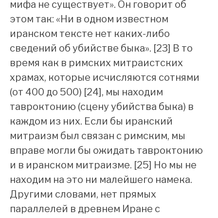
мифа не существует». Он говорит об
этом так: «Ни в одном известном
иранском тексте нет каких-либо
сведений об убийстве быка». [23] В то
время как в римских митраистских
храмах, которые исчисляются сотнями
(от 400 до 500) [24], мы находим
тавроктонию (сцену убийства быка) в
каждом из них. Если бы иранский
митраизм был связан с римским, мы
вправе могли бы ожидать тавроктонию
и в иранском митраизме. [25] Но мы не
находим на это ни малейшего намека.
Другими словами, нет прямых
параллелей в древнем Иране с