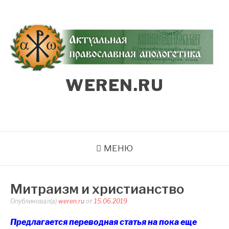
Перейти
к
содержимому
WEREN.RU
МЕНЮ
Митраизм и христианство
Опубликовал(а)
weren.ru
от
15.06.2019
Предлагается переводная статья на пока еще