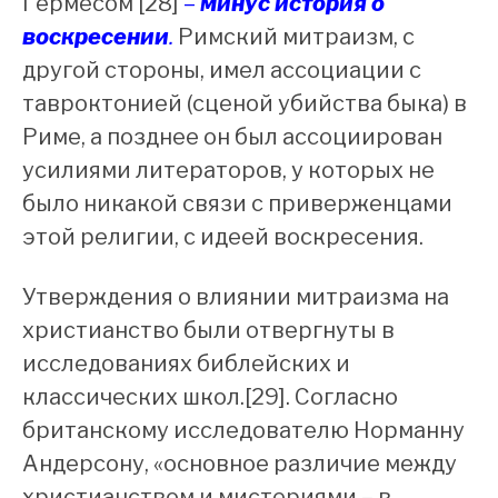
Гермесом [28]
–
минус история о
воскресении
.
Римский митраизм, с
другой стороны, имел ассоциации с
тавроктонией (сценой убийства быка) в
Риме, а позднее он был ассоциирован
усилиями литераторов, у которых не
было никакой связи с приверженцами
этой религии, с идеей воскресения.
Утверждения о влиянии митраизма на
христианство были отвергнуты в
исследованиях библейских и
классических школ.[29]. Согласно
британскому исследователю Норманну
Андерсону, «основное различие между
христианством и мистериями – в