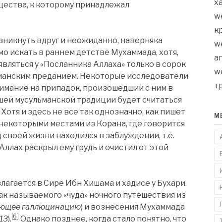
х
щества, к которому принадлежал
w
к
зникнуть вдруг и неожиданно, наверняка
w
о искать в раннем детстве Мухаммада, хотя,
а
являться у «Посланника Аллаха» только в сорок
w
манским преданием. Некоторые исследователи
т
мание на припадок, произошедший с ним в
шей мусульманской традиции будет считаться
Хотя и здесь не все так однозначно, как пишет
М
с некоторыми местами из Корана, где говорится
 своей жизни находился в заблуждении, т.е.
 Аллах раскрыл ему грудь и очистил от этой
агается в Сире Ибн Хишама и хадисе у Бухари.
ак называемого «чуда» ночного путешествия из
ющее галлюцинацию
) и вознесения Мухаммада
[6]
513
).
Однако позднее, когда стало понятно, что