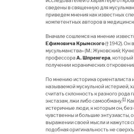
исследователей о характере откро
сведены в священную для мусульман
приведем мнения как известных спе
компетентных авторов в медицинск
Вначале сошлемся на мнение извест
Ефимовича Крымского
(† 1942). О
мусульманства» (М.: Жуковский; Кучк
профессора
А. Шпренгера
, который
получении коранических откровени
По мнению историка ориенталиста и
называемой мускульной истерией, 
считать склонность к разного рода
[1]
экстазам, лжи либо самообману.
Как
истеричные люди, к которым он, без 
чувственны и большие энтузиасты, 
выражении своей мысли и кажутся 
подобная оригинальность не сверхъ