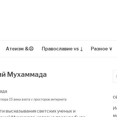
Атеизм &☹
Православие vs ↓
Разное ∨
ний Мухаммада
S
fo
С
юра 15 века взята с просторов интернета
И
сти высказывания светских ученых и
м