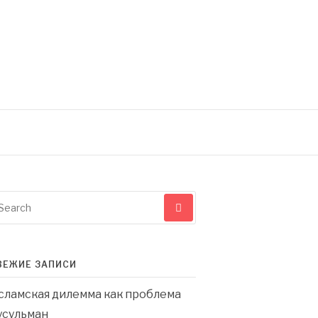
earch
r:
ВЕЖИЕ ЗАПИСИ
сламская дилемма как проблема
усульман