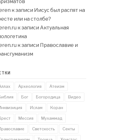
аризматов
eren
к записи
Иисус был распят на
ресте или на столбе?
eren.ru
к записи
Актуальная
пологетика
eren.ru
к записи
Православие и
рансгуманизм
ЕТКИ
Аллах
Археология
Атеизм
Библия
Бог
Богородица
Видео
Инквизиция
Ислам
Коран
Крест
Мессия
Мухаммад
Православие
Светскость
Секты
Трансгуманизм
Троица
Христос