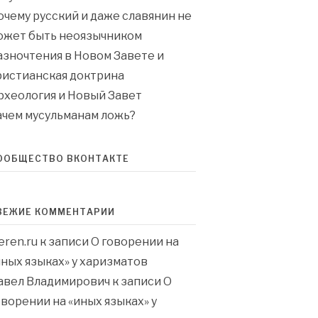
очему русский и даже славянин не
ожет быть неоязычником
азночтения в Новом Завете и
ристианская доктрина
рхеология и Новый Завет
ачем мусульманам ложь?
ООБЩЕСТВО ВКОНТАКТЕ
ВЕЖИЕ КОММЕНТАРИИ
eren.ru
к записи
О говорении на
иных языках» у харизматов
авел Владимирович
к записи
О
оворении на «иных языках» у