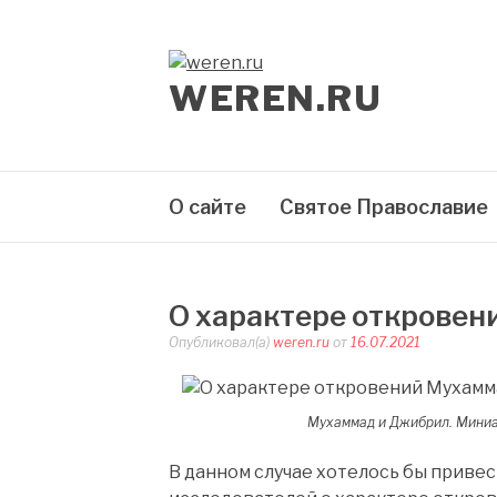
Перейти
к
содержимому
WEREN.RU
О сайте
Святое Православие
О характере открове
Опубликовал(а)
weren.ru
от
16.07.2021
Мухаммад и Джибрил. Миниат
В данном случае хотелось бы приве