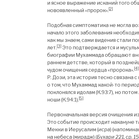
и ясное выражение исканий того об
[2]
новоявленный «пророк».
Подобная симптоматика не могла во
начало этого заболевания необходим
как мы знаем, сами видения стали по
[3]
лет.
Это подтверждается и мусуль
биографии Мухаммада обращают вни
раннем детстве, который в поздней
[4]
чудом очищения сердца «пророка».
Р. Дози, эта история тесно связана 
о том, что Мухаммад какой-то период
поклонялся идолам (К.93:7), но потом
[5]
ноши (К.94:1).
Первоначальная версия очищения изл
Это событие происходит накануне т
Мекки в Иерусалим (
исра
) (
напомина
на небеса (
мирадж
) (
Бухари
221, ср. 1