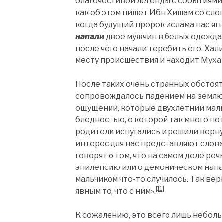
благочестивой легенды с событиями 
как об этом пишет Ибн Хишам со сл
когда будущий пророк ислама пас яг
напали
двое мужчин в белых одеждах
после чего начали теребить его. Ха
месту происшествия и находит Муха
После таких очень странных обстоят
сопровождалось падением на землю 
ощущений, которые двухлетний мал
бледностью, о которой так много по
родители испугались и решили верну
интерес для нас представляют сло
говорят о том, что на самом деле р
эпилепсию или о демоническом напад
мальчиком что-то случилось. Так вер
[11]
явным то, что с ним».
К сожалению, это всего лишь небол