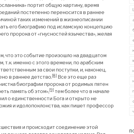
сланника» портит общую картину, время
преданий постепенно переносится в раннее
ричиной таких изменений в жизнеописании
нать его биографию под исламскую концепцию
оего пророка от «гнусностей язычества», желая
м, что это событие произошло на двадцатом
, т.к. именно с этого времени, по арабским
тветственным за свои поступки, и, наконец,
[8]
но в раннее детство.
Все это еще раз
очистка биографии пророка от родимых пятен
[9]
еть память об этом»,
тем более что в начале
ил о единственности Бога и открыто не
ожия и идолопоклонства, как пишет профессор
сшествия и происходит соединение этой
П