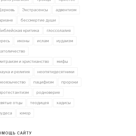
Церковь
Экстрасенсы
адвентизм
ариане
бессмертие души
библейская критика
глоссолалия
ересь
иконы
ислам
иудаизм
католичество
митраизм и христианство
мифы
наука и религия
неопятидесятники
неоязычество
пацифизм
пророки
протестантизм
родноверие
святые отцы
теодицея
хадисы
чудеса
юмор
ОМОЩЬ САЙТУ