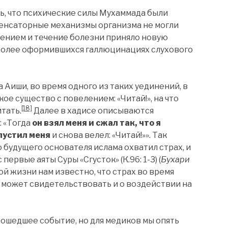
, что психические силы Мухаммада были
пенсаторные механизмы организма не могли
ением и течение болезни приняло новую
е более оформившихся галлюцинациях слухового
Аиши, во время одного из таких уединений, в
ое существо с повелением: «Читай!», на что
[18]
итать.
Далее в хадисе описываются
: «Тогда
он взял меня и сжал так, что я
пустил меня
и снова велел: «Читай!»». Так
 будущего основателя ислама охватил страх, и
рвые аяты Суры «Сгусток» (К.96: 1-3) (
Бухари
й жизни нам известно, что страх во время
 может свидетельствовать и о воздействии на
ошедшее событие, но для медиков мы опять