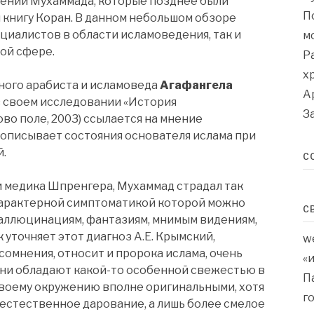
вений Мухаммада, которые позднее были
П
 книгу Коран. В данном небольшом обзоре
циалистов в области исламоведения, так и
м
ой сфере.
Р
х
ного арабиста и исламоведа
Агафангела
А
н в своем исследовании «История
З
ово поле, 2003) ссылается на мнение
 описывает состояния основателя ислама при
й.
С
 медика Шпренгера, Мухаммад страдал так
характерной симптоматикой которой можно
С
 галлюцинациям, фантазиям, мнимым видениям,
 уточняет этот диагноз А.Е. Крымский,
w
сомнения, относит и пророка ислама, очень
«
они обладают какой-то особенной свежестью в
П
своему окружению вполне оригинальными, хотя
г
естественное дарование, а лишь более смелое