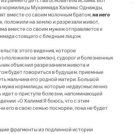
из раннего детства основателя ислама. Вот
ов кормилицы Мухаммада Халимы: Однажды,
нят вместе со своим молочным братом,
на него
, положили на землю и разрезали живот,
лима вместе со своим мужем отправляется к
ммада стоящего с бледным лицом.
ельств: этого видения, которое
(«
положили на землю»
), судорог и болезненных
ьчик объяснил разрезанием живота и
том будет говориться в будущем, приемные
ть мальчика его родной матери. Большой
ва мужа кормилицы, которые недвусмысленно
ечь идет о приступе болезни, напоминающей
ении: «О Халима! Я боюсь, что с этим
ни его в свою семью поскорее, пока не будет
ьшие фрагменты из подлинной истории