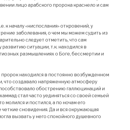
овении лицо арабского пророка краснело и сам
.е. к началу «ниспослания» откровений, у
рение заболевания, о чем мы можем судить из
арительно следует отметить, что сам
развитию ситуации, т.к. находился в
гиозных размышлениях о Боге, бессмертии и
 пророк находился в постоянно возбужденном
и, что создавало напряженную атмосферу
 способствовало обострению галлюцинаций и
хаммад стал часто уединяться со своей семьей
о молился и постился, а по ночам его
е четкие сновидения. Да и вся окружающая
могла вызвать у него спокойного душевного