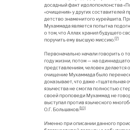
досадный факт идолопоклонства «По
«очищения» у других составителей 
детство знаменитого курейшита. П
Мухаммада является попытка подог
о том, что Аллах хранил будущего св
[7]
поручить ему высшую миссию.
Первоначально начали говорить о то
году жизни, потом — на одиннадцатом
представлениям, человек делается о
очищение Мухаммада было перенесе
доказывает, что даже «тщательная 
язычества не смогла полностью стер
своей проповеди Мухаммад не говор
выступал против языческого многоб
[10]
О.Г. Большаков.
Именно при описании данного прои