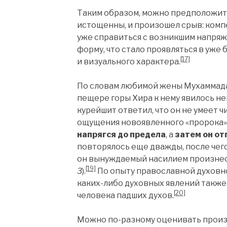
Таким образом, можно предположить
истощенны, и произошел срыв: ком
уже справиться с возникшим напряж
форму, что стало проявляться в уж
[17]
и визуального характера.
По словам любимой жены Мухаммада 
пещере горы Хира к нему явилось нек
курейшит ответил, что он не умеет ч
ощущения новоявленного «пророка»
напрягся до предела
, а
затем он от
повторялось еще дважды, после чего
он вынуждаемый насилием произнес пе
[19]
3
).
По опыту православной духовно
каких-либо духовных явлений также
[20]
человека падших духов.
Можно по-разному оценивать произ