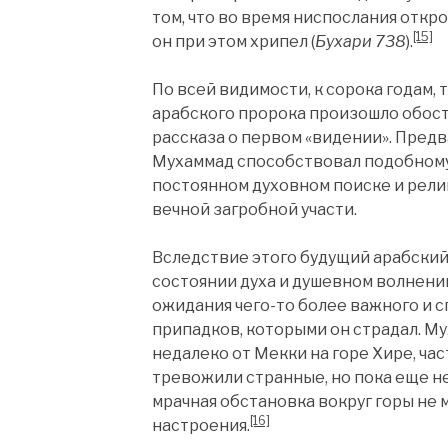
том, что во время ниспослания откр
[15]
он при этом хрипел (
Бухари 738
).
По всей видимости, к сорока годам, т
арабского пророка произошло обост
рассказа о первом «видении». Предв
Мухаммад способствовал подобному 
постоянном духовном поиске и рели
вечной загробной участи.
Вследствие этого будущий арабский
состоянии духа и душевном волнени
ожидания чего-то более важного и
припадков, которыми он страдал. Му
недалеко от Мекки на горе Хире, част
тревожили странные, но пока еще н
мрачная обстановка вокруг горы не 
[16]
настроения.