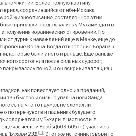
альном житии. Более полную картину
атериал, сохранившийся от ибн-Исхака.
урой жизнеописание, составленное этим
добные припадки продолжались у Мухаммада и в
ла получения коранических откровений. По
или от дурных наваждений еще в Мекке, еще до
откровение Корана. Когда откровение Корана к
дки, которые были у него и раньше. Еще раньше
рочного состояния после сильных судорог;
о покрывалось пеной, и он вскрикивал так, как
ипадков, как повествует одно из преданий,
и так быстро и сильно упал на ноги Зайда,
го сына, что тот думал, не сломал ли
 о потере чувств и падениях будущего
ь содержатся и у Бухари, в частности, в
ще языческой Каабы (603-605 гг.), участие в
[14]
ад (
Бухари 231
).
Этот же источник говорит о