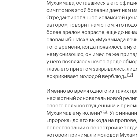
Мухаммада, оставшиеся в его офици
симптомов этой болезни дает нам м
Отредактированное исламской ценз
автором, говорит нам о том, что по
более зрелом возрасте, еще до нача
словам ибн-Исхака, «Мухаммада леч
того времени, когда появилось ему 
нему снизошло, он имел те же припа
у него появлялось нечто вроде обмо
глаза его при этом закрывались, лиц
[12]
вскрикивает молодой верблюд».
Именно во время одного из таких пр
несчастный основатель новой религи
своего вольноотпущенника и приемно
[13]
Мухаммад ему колени?
Упоминание
«пророка» до его выхода на проповед
повествовании о перестройке тогда е
которой принимал и молодой Мухамм