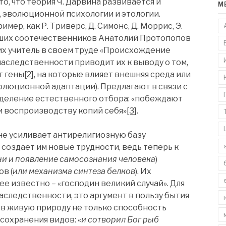
о, что теория Ч. Дарвина развивается и
М
 эволюционной психологии и этологии.
мер, как Р. Триверс, Д. Симонс, Д. Моррис, Э.
з наших соотечественников Анатолий Протопопов
 их учитель в своем труде «Происхождение
аследственности приводит их к выводу о том,
т гены
[2]
, на которые влияет внешняя среда или
олюционной адаптации). Предлагают в связи с
еделение естественного отбора: «побеждают
 воспроизводству копий себя»
[3]
.
 не усиливает антирелигиозную базу
создает им новые трудности, ведь теперь к
и и появление самосознания человека
)
в (
или механизма синтеза белков
). Их
ее известно – «господин великий случай». Для
аследственности, это аргумент в пользу бытия
в живую природу не только способность
сохранения видов: «
и сотворил Бог рыб