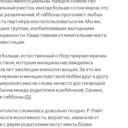
Гиббоны малосоциальны. Каждое семейство
ьный участок, иногда больше сотни акров, что
ых развлечений. И гиббоны прогоняют любых
ть партнёра или попользоваться им. Мы же,
ьших группах, изобиловавших выгодными
еданности. Наша главная отличительная черта
нвестиции.
, и больше, естественный отбор приучил мужчин
увством, которым женщины наслаждались
ов лет эволюции млекопитающих. За это же
 мужчин и женщин чувством любви друг к другу
ь широком смысле слова, нечасто достигающей
бычна между родителем и ребёнком). Однако,
не гиббоны»
[5]
.
тологи, сложилась довольно поздно. Р. Райт:
мозга моногамность, вероятно, зависела от
 с двумя родителями могут иметь более