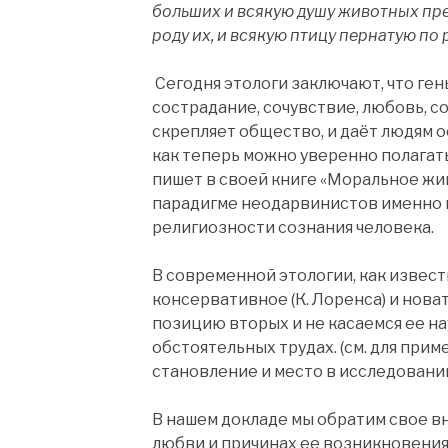
больших и всякую душу животных пр
роду их, и всякую птицу пернатую по 
Сегодня этологи заключают, что ген
сострадание, сочувствие, любовь, с
скрепляет общество, и даёт людям о
как теперь можно уверенно полагат
пишет в своей книге «Моральное жи
парадигме неодарвинистов именно г
религиозности сознания человека.
В современной этологии, как извест
консервативное (К. Лоренса) и нов
позицию вторых и не касаемся ее на
обстоятельных трудах. (см. для приме
становление и место в исследовании 
В нашем докладе мы обратим свое в
любви и причинах ее возникновения 