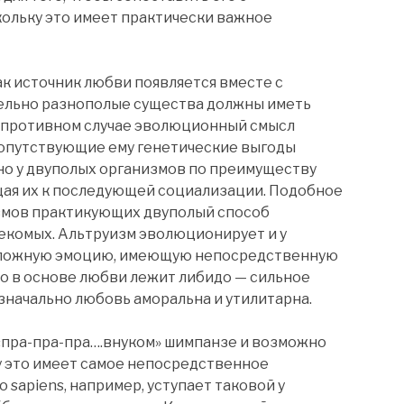
кольку это имеет практически важное
ак источник любви появляется вместе с
ельно разнополые существа должны иметь
 противном случае эволюционный смысл
сопутствующие ему генетические выгоды
но у двуполых организмов по преимуществу
ая их к последующей социализации. Подобное
измов практикующих двуполый способ
секомых. Альтруизм эволюционирует и у
сложную эмоцию, имеющую непосредственную
бо в основе любви лежит либидо — сильное
значально любовь аморальна и утилитарна.
«пра-пра-пра….внуком» шимпанзе и возможно
му это имеет самое непосредственное
sapiens, например, уступает таковой у