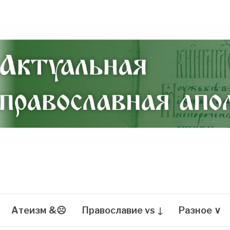
Атеизм &☹
Православие vs ↓
Разное ∨