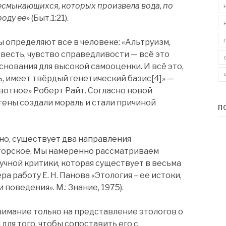
есмыкающихся, которых произвела вода, по
роду ее»
(Быт.1:21).
ы определяют все в человеке: «Альтруизм,
овесть, чувство справедливости — всё это
снования для высокой самооценки. И всё это,
ь, имеет твёрдый генетический базис
[4]
» —
вотное» Роберт Райт. Согласно новой
ены создали мораль и стали причиной
П
но, существует два направления
аторское. Мы намеренно рассматриваем
учной критики, которая существует в весьма
ра работу Е. Н. Панова «Этология – ее истоки,
поведения». М.: Знание, 1975).
нимание только на представление этологов о
для того, чтобы сопоставить его с