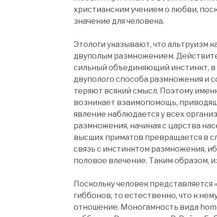
христианским учением о любви, пос
значение для человека.
Этологи указывают, что альтруизм к
двуполым размножением. Действит
сильный объединяющий инстинкт, в
двуполого способа размножения и 
теряют всякий смысл. Поэтому имен
возникает взаимопомощь, приводящ
явление наблюдается у всех орган
размножения, начиная с царства на
высших приматов превращается в 
связь с инстинктом размножения, и
половое влечение. Таким образом, и
Поскольку человек представляется 
гиббонов, то естественно, что к не
отношение. Моногамность вида homo 