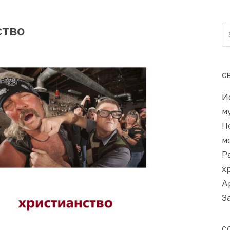
ство
S
fo
С
И
м
П
м
Р
х
А
З
С