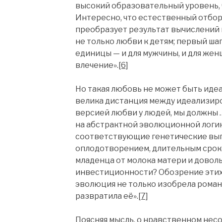
высокий образовательный уровень, 
Интересно, что естественный отбор
преобразует результат вычислений в
не только любви к детям; первый ш
единицы — и для мужчины, и для ж
влечение».
[6]
Но такая любовь не может быть иде
велика дистанция между идеализир
версией любви у людей, мы должны …
на абстрактной эволюционной логик
соответствующие генетические выго
оплодотворением, длительным срок
младенца от молока матери и довол
инвестиционности? Обозрение этих 
эволюция не только изобрела романт
развратила её».
[7]
Поясняя мысль, о нравственном нес