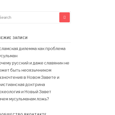
earch
r:
ВЕЖИЕ ЗАПИСИ
сламская дилемма как проблема
усульман
очему русский и даже славянин не
ожет быть неоязычником
азночтения в Новом Завете и
ристианская доктрина
рхеология и Новый Завет
ачем мусульманам ложь?
ООБЩЕСТВО ВКОНТАКТЕ