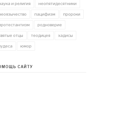
наука и религия
неопятидесятники
неоязычество
пацифизм
пророки
протестантизм
родноверие
святые отцы
теодицея
хадисы
чудеса
юмор
ОМОЩЬ САЙТУ