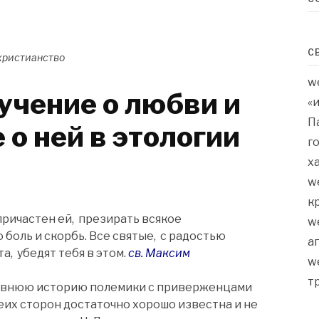
С
христианство
w
учение о любви и
«
П
о ней в этологии
г
х
w
к
причастен ей, презирать всякое
w
боль и скорбь. Все святые, с радостью
а
а, убедят тебя в этом.
св. Максим
w
т
давнюю историю полемики с приверженцами
их сторон достаточно хорошо известна и не