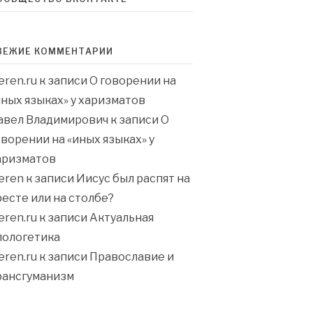
ВЕЖИЕ КОММЕНТАРИИ
eren.ru
к записи
О говорении на
иных языках» у харизматов
авел Владимирович
к записи
О
оворении на «иных языках» у
аризматов
eren
к записи
Иисус был распят на
ресте или на столбе?
eren.ru
к записи
Актуальная
пологетика
eren.ru
к записи
Православие и
рансгуманизм