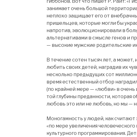
гиббонов. Вот что пишет Р. Райт: «
занимает очень большой территориал
неплохо защищает его от внебрачн
пришельцев, которые могли бы украс
напротив, эволюционировали в бол
альтернативами в смысле генов и пр
— высокие мужские родительские и
В течение сотен тысяч лет, а может
любить своих детей, наградив их ч
несколько предыдущих сот миллион
время естественный отбор наградил
(по крайней мере — «любви» в очен
той глубины преданности, которая о
любовь это или не любовь, но мы — 
Моногамность у людей, как считают э
«по мере увеличения человеческого 
культурного программирования. Дети