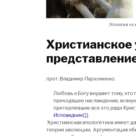
Этология vs 
Христианское 
представление 
прот. Владимир Пархоменко.
Любовь к Богу внушает тому, кто 
преходящее наслаждение, всякую 
претерпевшие все это ради Христ
Исповедник
[1]
.
Христианская апологетика имеет 
теории эволюции. Аргументация обе