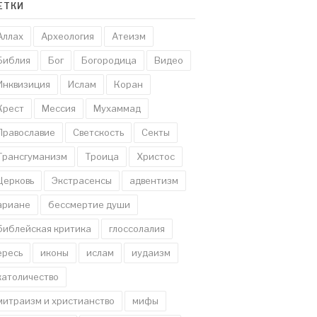
ЕТКИ
Аллах
Археология
Атеизм
Библия
Бог
Богородица
Видео
Инквизиция
Ислам
Коран
Крест
Мессия
Мухаммад
Православие
Светскость
Секты
Трансгуманизм
Троица
Христос
Церковь
Экстрасенсы
адвентизм
ариане
бессмертие души
библейская критика
глоссолалия
ересь
иконы
ислам
иудаизм
католичество
митраизм и христианство
мифы