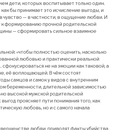
чем дети, которых воспитывает только один.
 как бы принимает это исчисление выгоды, и
 чувство — в частности, в ощущение любви. И
аг к формированию прочной родительской
енщины — сформировать сильное взаимное
альной: «чтобы полностью оценить, насколько
ованной любовью и практически реальной
 сфокусироваться не на эмоции как таковой, а
е, её воплощающей. В чём состоят
ды самцов и самок у видов с внутренним
ом беременности, длительной зависимостью
ьно высокой мужской родительской
выгод проясняет пути понимания того, как
ическую любовь, но и с самого начала
овершенстве любви, приводят факты убийства