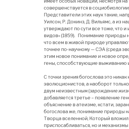
имеет особых новаций, несмотря на т
совершенствуется в социобиологии,
Представители этих наук такие, напри
Уилсон, Р. Докинз, Д. Вильямс, а и
утверждают по сути все тоже, что и
видов» (1859). Понимание природы н
что всем в живой природе управляю
точнее по-научному — СЭА (среда эв
этим новое понимание и новое опр
гены, способствующие выживанию и
С точки зрения богослова это никак
эволюционистов, а наоборот только 
двум неизвестным (
зарождение жизн
добавляется третье – появление гено
объяснение в атеизме, кстати, заран
богослова же, понимание природы н
Творца вселенной, Который вложил 
приспосабливаться, но и механизмы 