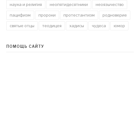
наука и религия
неопятидесятники
неоязычество
пацифизм
пророки
протестантизм
родноверие
святые отцы
теодицея
хадисы
чудеса
юмор
ПОМОЩЬ САЙТУ