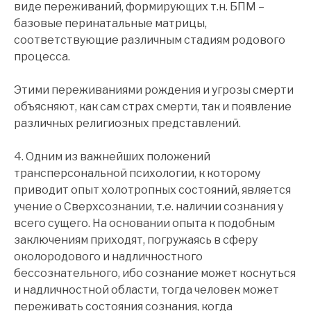
виде переживаний, формирующих т.н. БПМ –
базовые перинатальные матрицы,
соответствующие различным стадиям родового
процесса.
Этими переживаниями рождения и угрозы смерти
объясняют, как сам страх смерти, так и появление
различных религиозных представлений.
4. Одним из важнейших положений
трансперсональной психологии, к которому
приводит опыт холотропных состояний, является
учение о Сверхсознании, т.е. наличии сознания у
всего сущего. На основании опыта к подобным
заключениям приходят, погружаясь в сферу
околородового и надличностного
бессознательного, ибо сознание может коснуться
и надличностной области, тогда человек может
переживать состояния сознания, когда