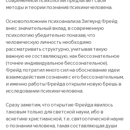
современной психологии предлагает свои
методы и теории познания психики человека.
Основоположник психоанализа Зигмунд Фрейд
внес значительный вклад, в современную
психологию убедительно показав, что
человеческую личность необходимо
рассматривать структурно, учитывая такую
важную ее составляющую, как бессознательное
(точнее индивидуальное бессознательное).
Фрейд потратил много сил на обоснование идеи
взаимодействия сознания с его бессознательным,
и именно работы Фрейда открыли новую брешь в
исследовании психики человека.
Сразу заметим, что открытие Фрейда явилось
таковым только для светской науки, ибо в
аскетике христианской, т.е. святоотеческой науке
о познании человека, такая составляющая души