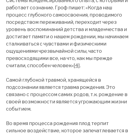
Системы конденсированного опыта, с которыми и
работает сознание. Гроф пишет: «Когда наш
процесс глубокого самоосвоения, проводимого
посредством переживаний, переходит через
уровень воспоминаний детства и младенчества и
достигает памяти о нашем рождении, мы начинаем
сталкиваться с чувствами и физическими
ощущениями чрезвычайной силы, часто
превосходящими все, на что, как мы прежде
считали, способен человек»
[4]
.
Самой глубокой травмой, хранящейся в
подсознании является травма рождения. Это
связано с процессом самих родов, т.к. рождение в
своей возможности является угрожающим жизни
событием.
Во время процесса рождения плод терпит
сильное воздействие, которое запечатлевается в