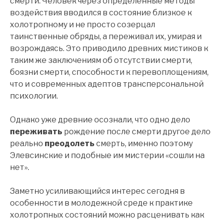
смерти. Человек через определенные методы
воздействия вводился в состояние близкое к
холотропному и не просто созерцал
таинственные обряды, а переживал их, умирая и
возрождаясь. Это приводило древних мистиков к
таким же заключениям об отсутствии смерти,
боязни смерти, способности к перевоплощениям,
что и современных адептов трансперсональной
психологии.
Однако уже древние осознали, что одно дело
переживать
рождение после смерти другое дело
реально
преодолеть
смерть, именно поэтому
Элевсинские и подобные им мистерии «сошли на
нет».
Заметно усиливающийся интерес сегодня в
особенности в молодежной среде к практике
холотропных состояний можно расценивать как