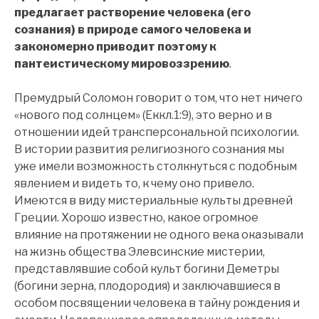
предлагает растворение человека (его
сознания) в природе самого человека и
закономерно приводит поэтому к
пантеистическому мировоззрению
.
Премудрый Соломон говорит о том, что нет ничего
«нового под солнцем» (Еккл.1:9), это верно и в
отношении идей трансперсональной психологии.
В истории развития религиозного сознания мы
уже имели возможность столкнуться с подобным
явлением и видеть то, к чему оно привело.
Имеются в виду мистериальные культы древней
Греции. Хорошо известно, какое огромное
влияние на протяжении не одного века оказывали
на жизнь общества Элевсинские мистерии,
представлявшие собой культ богини Деметры
(богини зерна, плодородия) и заключавшиеся в
особом посвящении человека в тайну рождения и