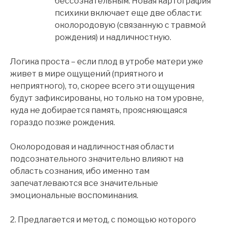
бессознательным. Новая картография
психики включает еще две области:
околородовую (связанную с травмой
рождения) и надличностную.
Логика проста – если плод в утробе матери уже
живет в мире ощущений (приятного и
неприятного), то, скорее всего эти ощущения
будут зафиксированы, но только на том уровне,
куда не добирается память, проясняющаяся
гораздо позже рождения.
Околородовая и надличностная области
подсознательного значительно влияют на
область сознания, ибо именно там
запечатлеваются все значительные
эмоциональные воспоминания.
2. Предлагается и метод, с помощью которого