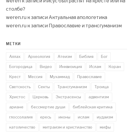
weren
к записи
Иисус был распят на кресте или на
столбе?
weren.ru
к записи
Актуальная апологетика
weren.ru
к записи
Православие и трансгуманизм
МЕТКИ
Аллах
Археология
Атеизм
Библия
Бог
Богородица
Видео
Инквизиция
Ислам
Коран
Крест
Мессия
Мухаммад
Православие
Светскость
Секты
Трансгуманизм
Троица
Христос
Церковь
Экстрасенсы
адвентизм
ариане
бессмертие души
библейская критика
глоссолалия
ересь
иконы
ислам
иудаизм
католичество
митраизм и христианство
мифы